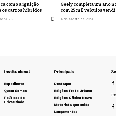
ca como a ignição
Geely completa um ano no
a os carros híbridos
com 25 mil veículos vend
 de 2026
4 de agosto de 2026
Institucional
Principais
Re
Expediente
Destaque
Quem Somos
Edições Frete Urbano
Re
Políticas de
Edições Oficina News
Privacidade
Motorista que cuida
Lançamentos