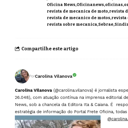
Oficina News
Oficinanews
oficinas
o
revista de mecanica de moto
revista 
revista de mecanico de motos
revista
revista sobre mecanica
Sebrae
Sindi
Compartilhe este artigo
Carolina Vilanova
Por
Carolina Vilanova
(@carolina.vilanova) é jornalista es
26.048), com atuação contínua na imprensa editorial de
News, sob a chancela da Editora Ita & Caiana. É respons
estratégia de informação do Portal Frete Oficina, todas
@carolina.