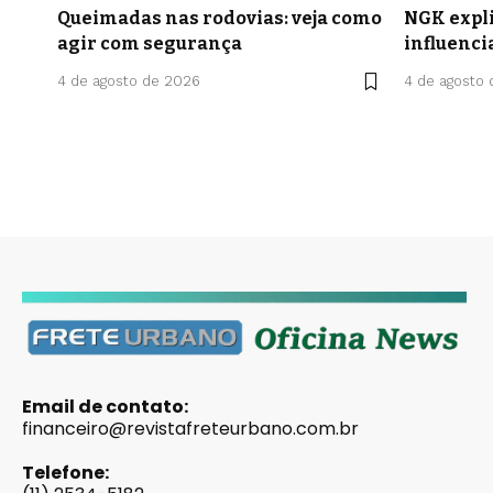
Queimadas nas rodovias: veja como
NGK expli
agir com segurança
influenci
4 de agosto de 2026
4 de agosto
Email de contato:
financeiro@revistafreteurbano.com.br
Telefone: