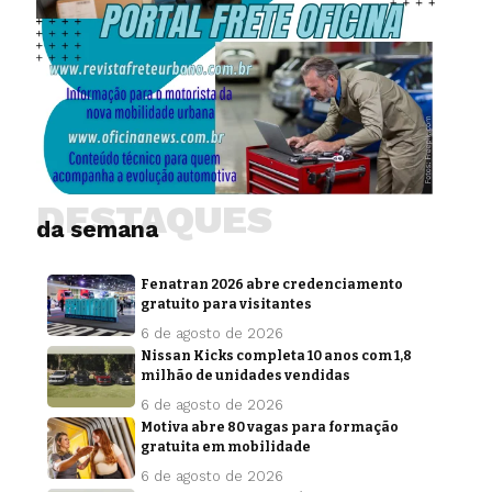
DESTAQUES
da semana
Fenatran 2026 abre credenciamento
gratuito para visitantes
6 de agosto de 2026
Nissan Kicks completa 10 anos com 1,8
milhão de unidades vendidas
6 de agosto de 2026
Motiva abre 80 vagas para formação
gratuita em mobilidade
6 de agosto de 2026