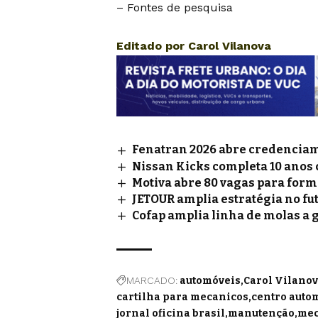
– Fontes de pesquisa
Editado por
Carol Vilanova
Fenatran 2026 abre credenciame
Nissan Kicks completa 10 anos
Motiva abre 80 vagas para for
JETOUR amplia estratégia no fu
Cofap amplia linha de molas a 
MARCADO:
automóveis
Carol Vilanov
cartilha para mecanicos
centro auto
jornal oficina brasil
manutenção
mec