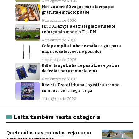
6 de agosto de 2026
Motiva abre 80 vagas para formação
gratuita em mobilidade
6 de agosto de 2026
JETOUR amplia estratégia no futebol
reforçando modelo T1 i-DM
6 de agosto de 2026
Cofap amplia linha de molas a gás para
mais veículos leves e pesados
4 de agosto de 2026
Riffel lança linha de pastilhas e patins
de freios para motocicletas
4 de agosto de 2026
Revista Frete Urbano: logística urbana,
combustível e segurança
3 de agosto de 2026
Leita também nesta categoria
Queimadas nas rodovias: veja como