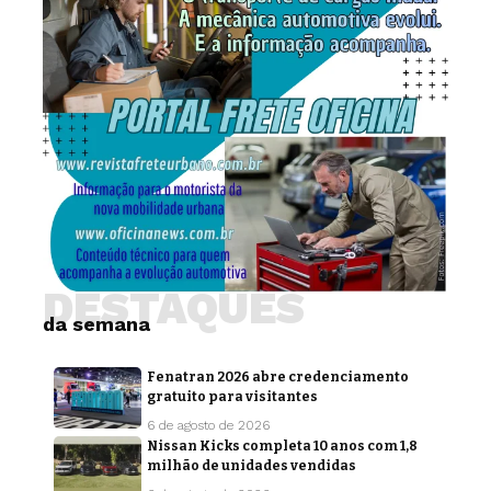
DESTAQUES
da semana
Fenatran 2026 abre credenciamento
gratuito para visitantes
6 de agosto de 2026
Nissan Kicks completa 10 anos com 1,8
milhão de unidades vendidas