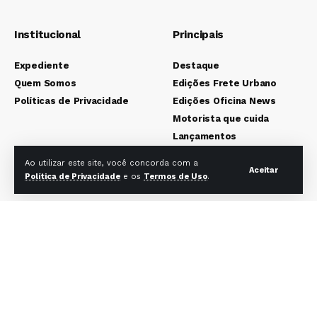
Institucional
Principais
Expediente
Destaque
Quem Somos
Edições Frete Urbano
Políticas de Privacidade
Edições Oficina News
Motorista que cuida
Lançamentos
Mecânica Leve
Ao utilizar este site, você concorda com a
Aceitar
Mecânica Pesada
Política de Privacidade
e os
Termos de Uso
.
Colunistas
Redes sociais Frete Urbano
Redes sociais Oficina News