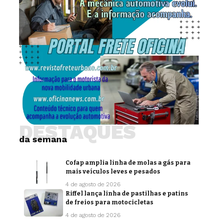
DESTAQUES
da semana
Cofap amplia linha de molas a gás para
mais veículos leves e pesados
4 de agosto de 2026
Riffel lança linha de pastilhas e patins
de freios para motocicletas
4 de agosto de 2026