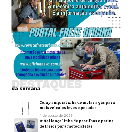
DESTAQUES
da semana
Cofap amplia linha de molas a gás para
mais veículos leves e pesados
4 de agosto de 2026
Riffel lança linha de pastilhas e patins
de freios para motocicletas