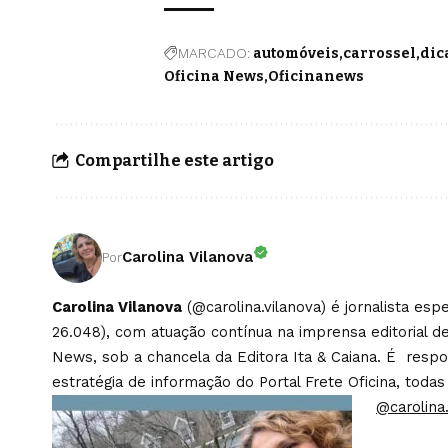
MARCADO:
automóveis
carrossel
dic
Oficina News
Oficinanews
Compartilhe este artigo
Carolina Vilanova
Por
Carolina Vilanova
(@carolina.vilanova) é jornalista es
26.048), com atuação contínua na imprensa editorial de
News, sob a chancela da Editora Ita & Caiana. É respons
estratégia de informação do Portal Frete Oficina, todas
@carolina.