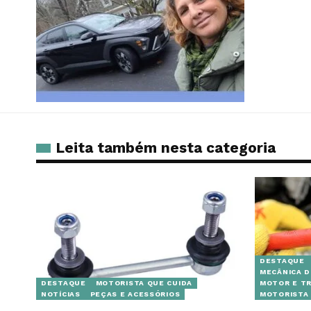
Leita também nesta categoria
DESTAQUE
MECÂNICA 
DESTAQUE
MOTORISTA QUE CUIDA
MOTOR E T
NOTÍCIAS
PEÇAS E ACESSÓRIOS
MOTORISTA 