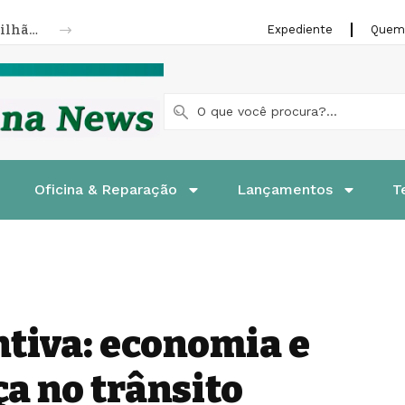
Nissan Kicks completa 10 anos com 1,8 milhão de unidades vendidas
Expediente
Quem
Oficina & Reparação
Lançamentos
T
tiva: economia e
a no trânsito