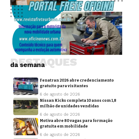
DESTAQUES
da semana
Fenatran 2026 abre credenciamento
gratuito para visitantes
6 de agosto de 2026
Nissan Kicks completa 10 anos com 1,8
milhão de unidades vendidas
6 de agosto de 2026
Motiva abre 80 vagas para formação
gratuita em mobilidade
6 de agosto de 2026