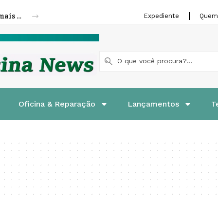
Cofap amplia linha de molas a gás para mais veículos leves e pesados
Expediente
Quem
Oficina & Reparação
Lançamentos
T