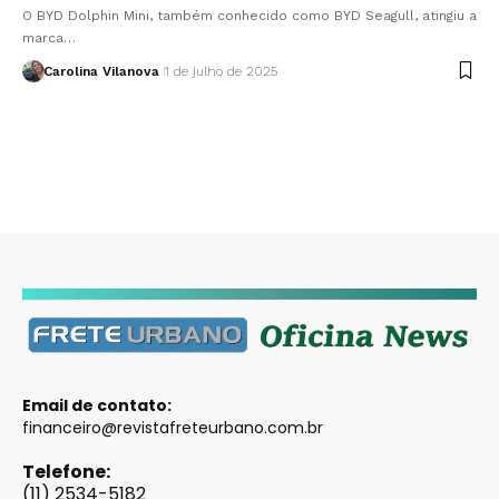
O BYD Dolphin Mini, também conhecido como BYD Seagull, atingiu a
marca…
Carolina Vilanova
1 de julho de 2025
Email de contato:
financeiro@revistafreteurbano.com.br
Telefone:
(11) 2534-5182