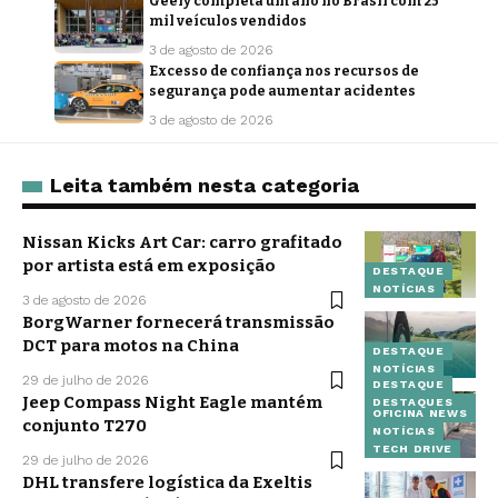
Geely completa um ano no Brasil com 25
mil veículos vendidos
3 de agosto de 2026
Excesso de confiança nos recursos de
segurança pode aumentar acidentes
3 de agosto de 2026
Leita também nesta categoria
Nissan Kicks Art Car: carro grafitado
por artista está em exposição
DESTAQUE
NOTÍCIAS
3 de agosto de 2026
BorgWarner fornecerá transmissão
DCT para motos na China
DESTAQUE
NOTÍCIAS
29 de julho de 2026
DESTAQUE
Jeep Compass Night Eagle mantém
DESTAQUES
OFICINA NEWS
conjunto T270
NOTÍCIAS
TECH DRIVE
29 de julho de 2026
DHL transfere logística da Exeltis