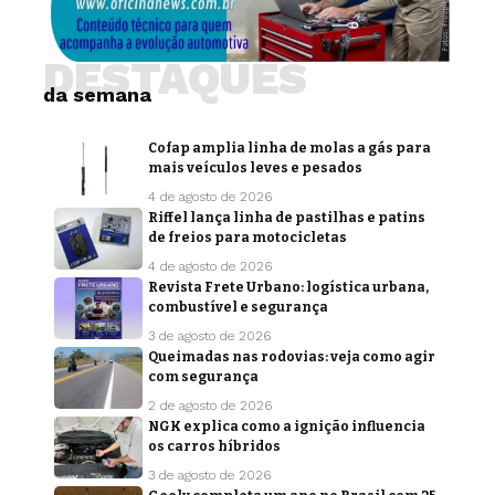
DESTAQUES
da semana
Cofap amplia linha de molas a gás para
mais veículos leves e pesados
4 de agosto de 2026
Riffel lança linha de pastilhas e patins
de freios para motocicletas
4 de agosto de 2026
Revista Frete Urbano: logística urbana,
combustível e segurança
3 de agosto de 2026
Queimadas nas rodovias: veja como agir
com segurança
2 de agosto de 2026
NGK explica como a ignição influencia
os carros híbridos
3 de agosto de 2026