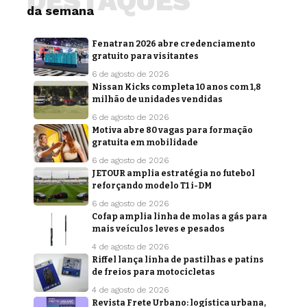
DESTAQUES
da semana
Fenatran 2026 abre credenciamento
gratuito para visitantes
6 de agosto de 2026
Nissan Kicks completa 10 anos com 1,8
milhão de unidades vendidas
6 de agosto de 2026
Motiva abre 80 vagas para formação
gratuita em mobilidade
6 de agosto de 2026
JETOUR amplia estratégia no futebol
reforçando modelo T1 i-DM
6 de agosto de 2026
Cofap amplia linha de molas a gás para
mais veículos leves e pesados
4 de agosto de 2026
Riffel lança linha de pastilhas e patins
de freios para motocicletas
4 de agosto de 2026
Revista Frete Urbano: logística urbana,