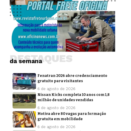
DESTAQUES
da semana
Fenatran 2026 abre credenciamento
gratuito para visitantes
6 de agosto de 2026
Nissan Kicks completa 10 anos com 1,8
milhão de unidades vendidas
6 de agosto de 2026
Motiva abre 80 vagas para formação
gratuita em mobilidade
6 de agosto de 2026