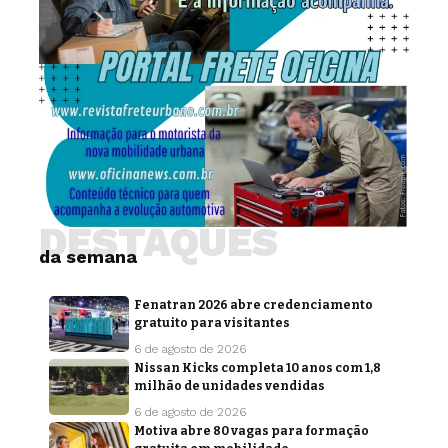
DESTAQUES
da semana
Fenatran 2026 abre credenciamento
gratuito para visitantes
6 de agosto de 2026
Nissan Kicks completa 10 anos com 1,8
milhão de unidades vendidas
6 de agosto de 2026
Motiva abre 80 vagas para formação