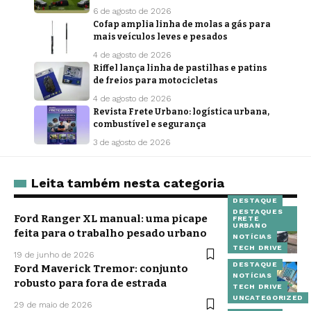
6 de agosto de 2026
Cofap amplia linha de molas a gás para
mais veículos leves e pesados
4 de agosto de 2026
Riffel lança linha de pastilhas e patins
de freios para motocicletas
4 de agosto de 2026
Revista Frete Urbano: logística urbana,
combustível e segurança
3 de agosto de 2026
Leita também nesta categoria
DESTAQUE
DESTAQUES
Ford Ranger XL manual: uma picape
FRETE
URBANO
feita para o trabalho pesado urbano
NOTÍCIAS
TECH DRIVE
19 de junho de 2026
DESTAQUE
Ford Maverick Tremor: conjunto
NOTÍCIAS
robusto para fora de estrada
TECH DRIVE
UNCATEGORIZED
29 de maio de 2026