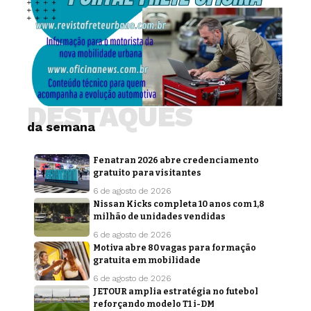
DESTAQUES
da semana
Fenatran 2026 abre credenciamento
gratuito para visitantes
6 de agosto de 2026
Nissan Kicks completa 10 anos com 1,8
milhão de unidades vendidas
6 de agosto de 2026
Motiva abre 80 vagas para formação
gratuita em mobilidade
6 de agosto de 2026
JETOUR amplia estratégia no futebol
reforçando modelo T1 i-DM