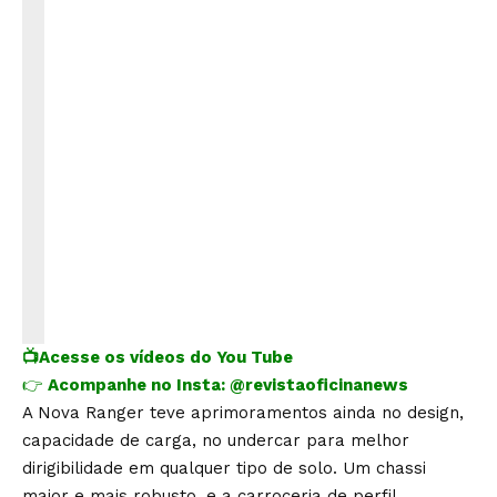
📺
Acesse os vídeos do You Tube
👉
Acompanhe no Insta:
@revistaoficinanews
A Nova Ranger teve aprimoramentos ainda no design,
capacidade de carga, no undercar para melhor
dirigibilidade em qualquer tipo de solo. Um chassi
maior e mais robusto, e a carroceria de perfil