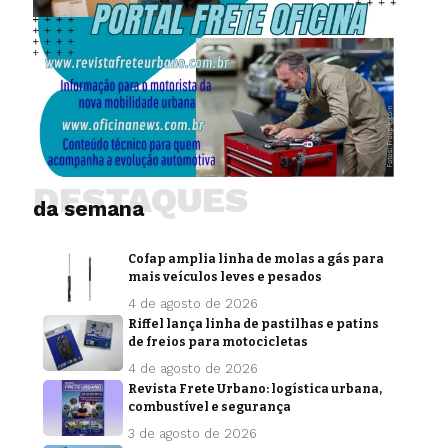
DESTAQUES
da semana
Cofap amplia linha de molas a gás para
mais veículos leves e pesados
4 de agosto de 2026
Riffel lança linha de pastilhas e patins
de freios para motocicletas
4 de agosto de 2026
Revista Frete Urbano: logística urbana,
combustível e segurança
3 de agosto de 2026