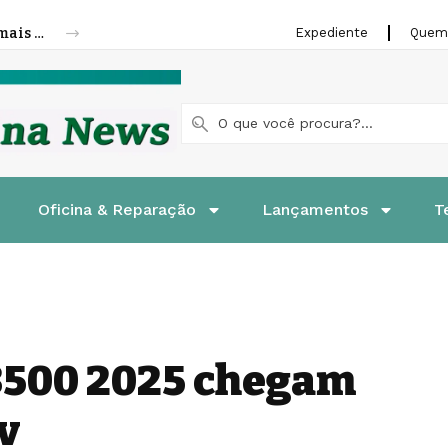
Cofap amplia linha de molas a gás para mais veículos leves e pesados
Expediente
Quem
Oficina & Reparação
Lançamentos
T
3500 2025 chegam
v