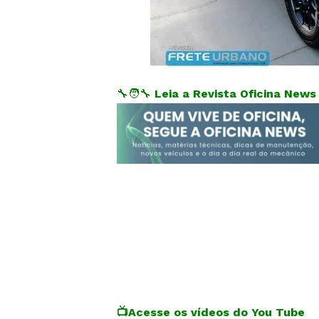
🔧🧑‍🔧
Leia a Revista Oficina New
📺
Acesse os vídeos do You Tube