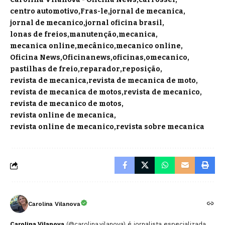
centro automotivo
Fras-le
jornal de mecanica
jornal de mecanico
jornal oficina brasil
lonas de freios
manutenção
mecanica
mecanica online
mecânico
mecanico online
Oficina News
Oficinanews
oficinas
omecanico
pastilhas de freio
reparador
reposição
revista de mecanica
revista de mecanica de moto
revista de mecanica de motos
revista de mecanico
revista de mecanico de motos
revista online de mecanica
revista online de mecanico
revista sobre mecanica
Carolina Vilanova
Carolina Vilanova
(@carolina.vilanova) é jornalista especializada