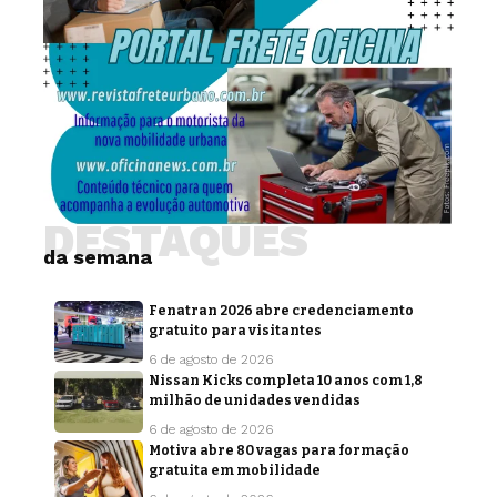
DESTAQUES
da semana
Fenatran 2026 abre credenciamento
gratuito para visitantes
6 de agosto de 2026
Nissan Kicks completa 10 anos com 1,8
milhão de unidades vendidas
6 de agosto de 2026
Motiva abre 80 vagas para formação
gratuita em mobilidade