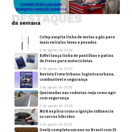
DESTAQUES
da semana
Cofap amplia linha de molas a gás para
mais veículos leves e pesados
4 de agosto de 2026
Riffel lança linha de pastilhas e patins
de freios para motocicletas
4 de agosto de 2026
Revista Frete Urbano: logística urbana,
combustível e segurança
3 de agosto de 2026
Queimadas nas rodovias: veja como agir
com segurança
2 de agosto de 2026
NGK explica como a ignição influencia
os carros híbridos
3 de agosto de 2026
Geely completa um ano no Brasil com 25