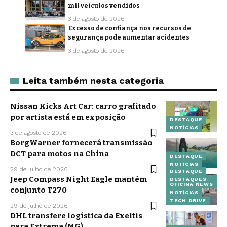
mil veículos vendidos
3 de agosto de 2026
Excesso de confiança nos recursos de
segurança pode aumentar acidentes
3 de agosto de 2026
Leita também nesta categoria
Nissan Kicks Art Car: carro grafitado
por artista está em exposição
DESTAQUE
NOTÍCIAS
3 de agosto de 2026
BorgWarner fornecerá transmissão
DCT para motos na China
DESTAQUE
NOTÍCIAS
29 de julho de 2026
DESTAQUE
Jeep Compass Night Eagle mantém
DESTAQUES
OFICINA NEWS
conjunto T270
NOTÍCIAS
TECH DRIVE
29 de julho de 2026
DHL transfere logística da Exeltis
para Extrema (MG)