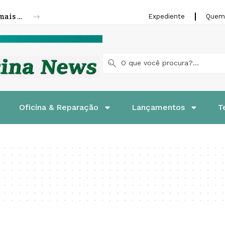
Cofap amplia linha de molas a gás para mais veículos leves e pesados
Expediente
Quem
Oficina & Reparação
Lançamentos
T