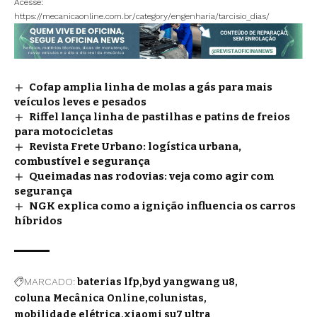
Acesse:
https://mecanicaonline.com.br/category/engenharia/tarcisio_dias/
Cofap amplia linha de molas a gás para mais
veículos leves e pesados
Riffel lança linha de pastilhas e patins de freios
para motocicletas
Revista Frete Urbano: logística urbana,
combustível e segurança
Queimadas nas rodovias: veja como agir com
segurança
NGK explica como a ignição influencia os carros
híbridos
MARCADO:
baterias lfp
byd yangwang u8
coluna Mecânica Online
colunistas
mobilidade elétrica
xiaomi su7 ultra