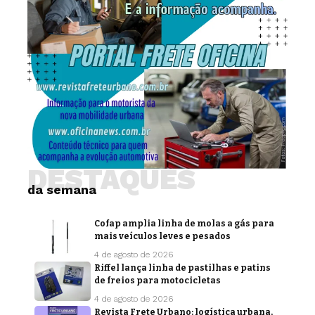
DESTAQUES
da semana
Cofap amplia linha de molas a gás para
mais veículos leves e pesados
4 de agosto de 2026
Riffel lança linha de pastilhas e patins
de freios para motocicletas
4 de agosto de 2026
Revista Frete Urbano: logística urbana,