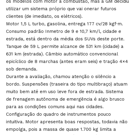
os modelos com motor a combustão, mas a GM decidiu
utilizar um sistema próprio que vai onerar futuros
clientes (de imediato, os elétricos).
Motor 1,5 L turbo, gasolina, entrega 177 cv/28 kgf·m.
Consumo padrão Inmetro de 9 e 10,7 km/l, cidade e
estrada, está dentro da média dos SUVs deste porte.
Tanque de 59 L permite alcance de 531 km (cidade) a
631 km (estrada). Câmbio automático convencional
epicíclico de 8 marchas (antes eram seis) e tração 4×4
sob demanda.
Durante a avaliação, chamou atenção o silêncio a
bordo. Suspensões (traseira do tipo multibraço) atuam
muito bem até em uso leve fora de estrada. Sistema
de frenagem autônoma de emergência é algo brusco
para as condições comuns aqui nas cidades.
Configuração do quadro de instrumentos pouco
intuitiva. Motor apresenta boas respostas, todavia não
empolga, pois a massa de quase 1.700 kg limita a