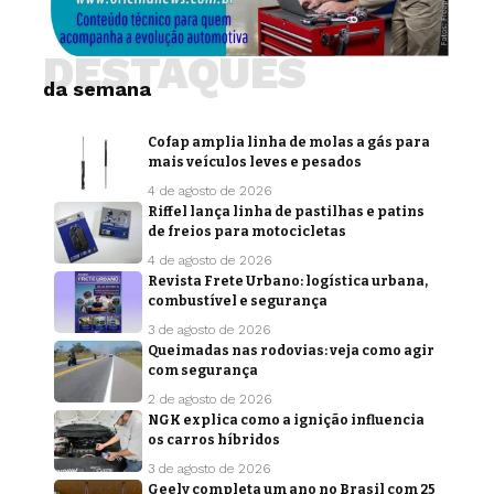
DESTAQUES
da semana
Cofap amplia linha de molas a gás para
mais veículos leves e pesados
4 de agosto de 2026
Riffel lança linha de pastilhas e patins
de freios para motocicletas
4 de agosto de 2026
Revista Frete Urbano: logística urbana,
combustível e segurança
3 de agosto de 2026
Queimadas nas rodovias: veja como agir
com segurança
2 de agosto de 2026
NGK explica como a ignição influencia
os carros híbridos
3 de agosto de 2026
Geely completa um ano no Brasil com 25