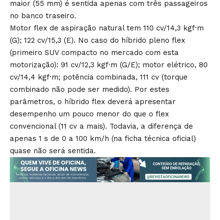
maior (55 mm) é sentida apenas com três passageiros
no banco traseiro.
Motor flex de aspiração natural tem 110 cv/14,3 kgf·m
(G); 122 cv/15,3 (E). No caso do híbrido pleno flex
(primeiro SUV compacto no mercado com esta
motorização): 91 cv/12,3 kgf·m (G/E); motor elétrico, 80
cv/14,4 kgf·m; potência combinada, 111 cv (torque
combinado não pode ser medido). Por estes
parâmetros, o híbrido flex deverá apresentar
desempenho um pouco menor do que o flex
convencional (11 cv a mais). Todavia, a diferença de
apenas 1 s de 0 a 100 km/h (na ficha técnica oficial)
quase não será sentida.