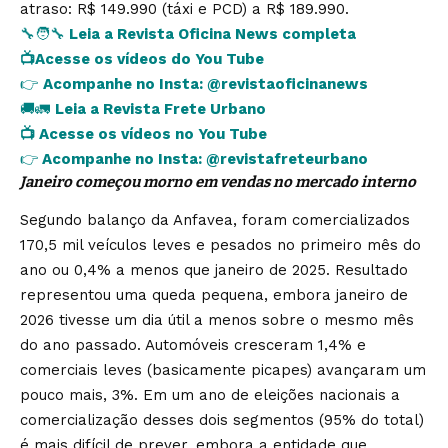
atraso: R$ 149.990 (táxi e PCD) a R$ 189.990.
🔧🧑‍🔧
Leia a Revista Oficina News completa
📺
Acesse os vídeos do You Tube
👉
Acompanhe no Insta:
@revistaoficinanews
🚚🚛
Leia a Revista Frete Urbano
📺
Acesse os vídeos no You Tube
👉
Acompanhe no Insta:
@revistafreteurbano
Janeiro começou morno em vendas no mercado interno
Segundo balanço da Anfavea, foram comercializados
170,5 mil veículos leves e pesados no primeiro mês do
ano ou 0,4% a menos que janeiro de 2025. Resultado
representou uma queda pequena, embora janeiro de
2026 tivesse um dia útil a menos sobre o mesmo mês
do ano passado. Automóveis cresceram 1,4% e
comerciais leves (basicamente picapes) avançaram um
pouco mais, 3%. Em um ano de eleições nacionais a
comercialização desses dois segmentos (95% do total)
é mais difícil de prever, embora a entidade que