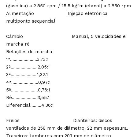
(gasolina) a 2.850 rpm / 15,5 kgfm (etanol) a 2.850 rpm
Alimentação Injeção eletrônica
multiponto sequencial
Câmbio Manual, 5 velocidades e
marcha ré
Relações de marcha
1ª………………….3,73:1
2ª………………….2,05:1
3ª………………….1,32:1
4ª………………….0,97:1
5ª………………….0,76:1
Ré…………………3,55:1
Diferencial………4,36:1
Freios Dianteiros: discos
ventilados de 258 mm de diâmetro, 22 mm espessura.
Traseiros: tambores com 203 mm de diâmetro