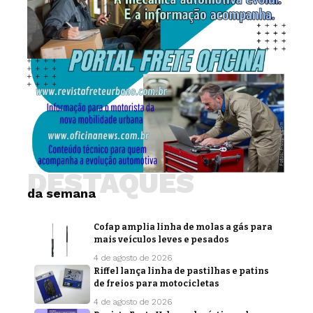
DESTAQUES
da semana
Cofap amplia linha de molas a gás para
mais veículos leves e pesados
4 de agosto de 2026
Riffel lança linha de pastilhas e patins
de freios para motocicletas
4 de agosto de 2026