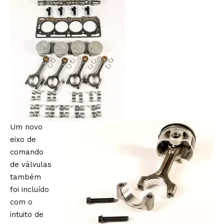
Um novo
eixo de
comando
de válvulas
também
foi incluído
com o
intuito de