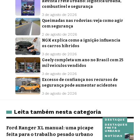
Revista Frete Urbano: logística urbana,
combustível e segurança
3 de agosto de 2026
Queimadas nas rodovias: veja como agir
com segurança
2 de agosto de 2026
NGK explica como a ignição influencia
os carros híbridos
3 de agosto de 2026
Geely completa um ano no Brasil com 25
mil veículos vendidos
3 de agosto de 2026
Excesso de confiança nos recursos de
segurança pode aumentar acidentes
3 de agosto de 2026
Leita também nesta categoria
DESTAQUE
DESTAQUES
Ford Ranger XL manual: uma picape
FRETE
URBANO
feita para o trabalho pesado urbano
NOTÍCIAS