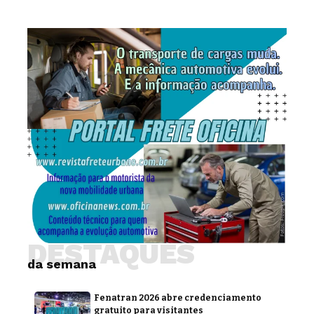
DESTAQUES
da semana
Fenatran 2026 abre credenciamento
gratuito para visitantes