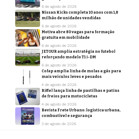
6 de agosto de 2026
Nissan Kicks completa 10 anos com 1,8
milhão de unidades vendidas
6 de agosto de 2026
Motiva abre 80 vagas para formação
gratuita em mobilidade
6 de agosto de 2026
JETOUR amplia estratégia no futebol
reforçando modelo T1 i-DM
6 de agosto de 2026
Cofap amplia linha de molas a gás para
mais veículos leves e pesados
4 de agosto de 2026
Riffel lança linha de pastilhas e patins
de freios para motocicletas
4 de agosto de 2026
Revista Frete Urbano: logística urbana,
combustível e segurança
3 de agosto de 2026