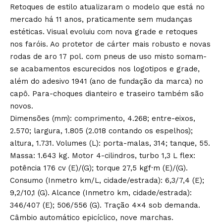
Retoques de estilo atualizaram o modelo que está no
mercado há 11 anos, praticamente sem mudanças
estéticas. Visual evoluiu com nova grade e retoques
nos faróis. Ao protetor de cárter mais robusto e novas
rodas de aro 17 pol. com pneus de uso misto somam-
se acabamentos escurecidos nos logotipos e grade,
além do adesivo 1941 (ano de fundação da marca) no
capô. Para-choques dianteiro e traseiro também são
novos.
Dimensões (mm): comprimento, 4.268; entre-eixos,
2.570; largura, 1.805 (2.018 contando os espelhos);
altura, 1.731. Volumes (L): porta-malas, 314; tanque, 55.
Massa: 1.643 kg. Motor 4-cilindros, turbo 1,3 L flex:
potência 176 cv (E)/(G); torque 27,5 kgf·m (E)/(G).
Consumo (Inmetro km/L, cidade/estrada): 6,3/7,4 (E);
9,2/10,1 (G). Alcance (Inmetro km, cidade/estrada):
346/407 (E); 506/556 (G). Tração 4×4 sob demanda.
Câmbio automático epicíclico, nove marchas.