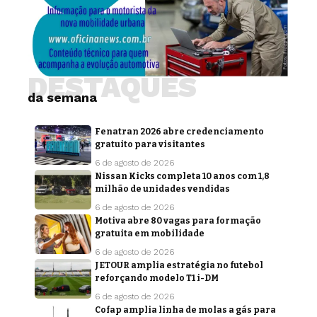
DESTAQUES
da semana
Fenatran 2026 abre credenciamento
gratuito para visitantes
6 de agosto de 2026
Nissan Kicks completa 10 anos com 1,8
milhão de unidades vendidas
6 de agosto de 2026
Motiva abre 80 vagas para formação
gratuita em mobilidade
6 de agosto de 2026
JETOUR amplia estratégia no futebol
reforçando modelo T1 i-DM
6 de agosto de 2026
Cofap amplia linha de molas a gás para