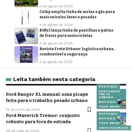
6 de agosto de 2026
Cofap amplia linha de molas a gás para
mais veículos leves e pesados
4 de agosto de 2026
Riffel lança linha de pastilhas e patins
de freios para motocicletas
4 de agosto de 2026
Revista Frete Urbano: logística urbana,
combustível e segurança
3 de agosto de 2026
Leita também nesta categoria
DESTAQUE
DESTAQUES
Ford Ranger XL manual: uma picape
FRETE
URBANO
feita para o trabalho pesado urbano
NOTÍCIAS
TECH DRIVE
19 de junho de 2026
DESTAQUE
Ford Maverick Tremor: conjunto
NOTÍCIAS
robusto para fora de estrada
TECH DRIVE
UNCATEGORIZED
29 de maio de 2026