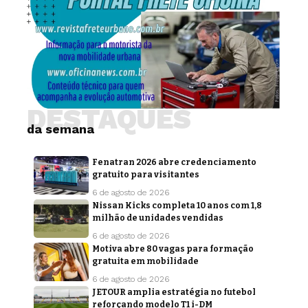
DESTAQUES
da semana
Fenatran 2026 abre credenciamento
gratuito para visitantes
6 de agosto de 2026
Nissan Kicks completa 10 anos com 1,8
milhão de unidades vendidas
6 de agosto de 2026
Motiva abre 80 vagas para formação
gratuita em mobilidade
6 de agosto de 2026
JETOUR amplia estratégia no futebol
reforçando modelo T1 i-DM