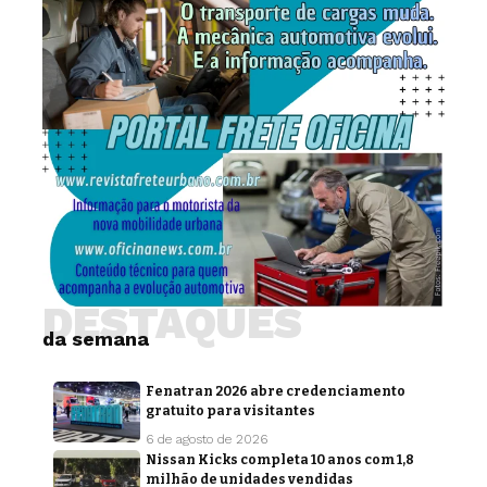
DESTAQUES
da semana
Fenatran 2026 abre credenciamento
gratuito para visitantes
6 de agosto de 2026
Nissan Kicks completa 10 anos com 1,8
milhão de unidades vendidas